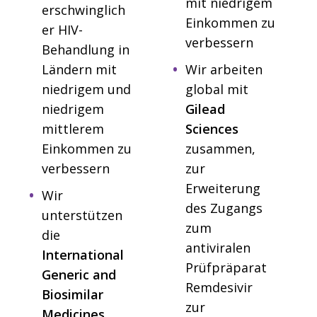
mit niedrigem
erschwinglich
Einkommen zu
er HIV-
verbessern
Behandlung in
Ländern mit
Wir arbeiten
niedrigem und
global mit
niedrigem
Gilead
mittlerem
Sciences
Einkommen zu
zusammen,
verbessern
zur
Erweiterung
Wir
des Zugangs
unterstützen
zum
die
antiviralen
International
Prüfpräparat
Generic and
Remdesivir
Biosimilar
zur
Medicines