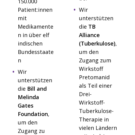
150.000
Patient:innen
Wir
mit
unterstützen
Medikamente
die
TB
n in über elf
Alliance
indischen
(Tuberkulose)
,
Bundesstaate
um den
n
Zugang zum
Wirkstoff
Wir
Pretomanid
unterstützen
als Teil einer
die
Bill and
Drei-
Melinda
Wirkstoff-
Gates
Tuberkulose-
Foundation
,
Therapie in
um den
vielen Ländern
Zugang zu