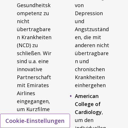
Gesundheitsk
von
ompetenz zu
Depression
nicht
und
übertragbare
Angstzuständ
n Krankheiten
en, die mit
(NCD) zu
anderen nicht
schließen. Wir
übertragbare
sind u.a. eine
n und
innovative
chronischen
Partnerschaft
Krankheiten
mit Emirates
einhergehen
Airlines
American
eingegangen,
College of
um Kurzfilme
Cardiology
,
sowie Lern-
um den
Cookie-Einstellungen
und