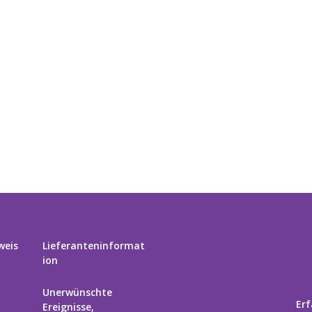
weis
Lieferanteninformat
ion
Unerwünschte
Erf
Ereignisse,